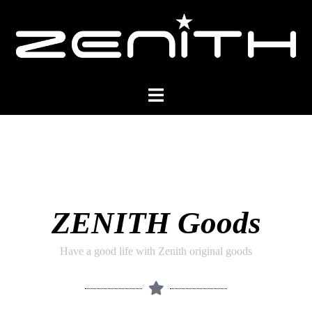
ZENITH Goods
Have a good life with Zenith original goods