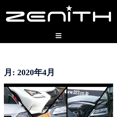
コ
ン
テ
ン
ツ
ト
へ
グ
ス
ル
キ
メ
ッ
ニ
プ
ュ
月:
2020年4月
ー