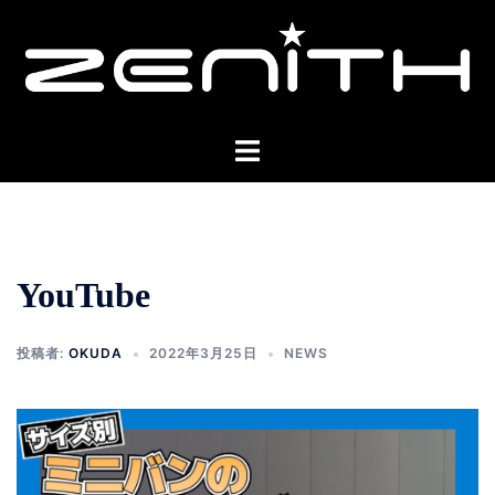
コ
ン
テ
ン
ツ
ト
へ
グ
ス
ル
キ
メ
ッ
ニ
プ
YouTube
ュ
ー
投稿者:
OKUDA
2022年3月25日
NEWS