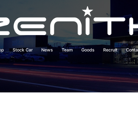
op
Stock Car
News
Team
Goods
Recruit
Conta