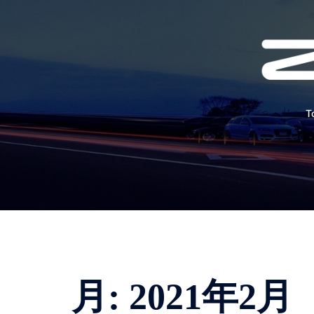
コ
ン
テ
ン
ツ
へ
T
ス
キ
ッ
プ
月:
2021年2月