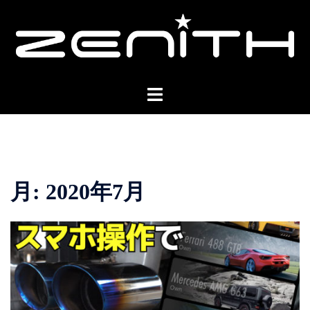
コ
ン
テ
ン
ツ
ト
へ
グ
ス
ル
キ
メ
ッ
ニ
プ
ュ
月:
2020年7月
ー