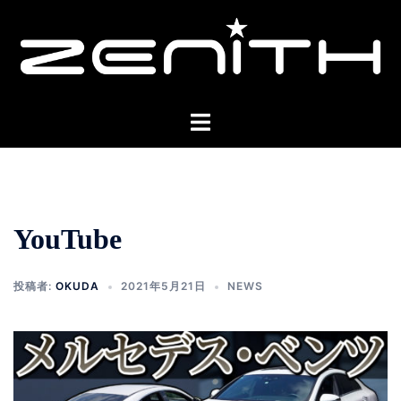
コ
ン
テ
ン
ツ
ト
へ
グ
ス
ル
キ
メ
ッ
ニ
プ
YouTube
ュ
ー
投稿者:
OKUDA
2021年5月21日
NEWS