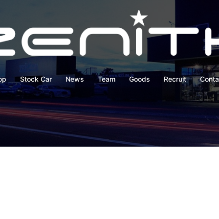
op
Stock Car
News
Team
Goods
Recruit
Conta