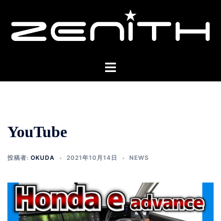
コ
ン
テ
ン
ツ
ト
へ
グ
ス
ル
キ
メ
ッ
ニ
プ
YouTube
ュ
ー
投稿者:
OKUDA
2021年10月14日
NEWS