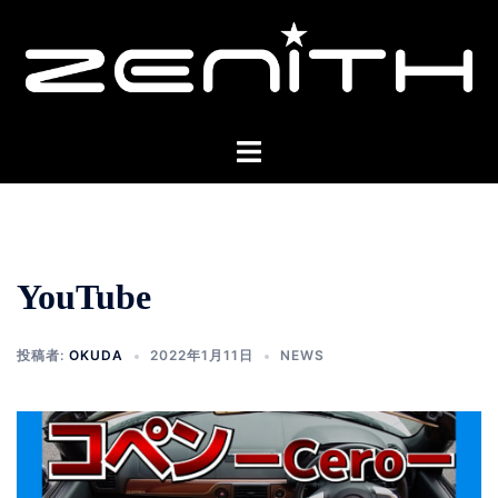
コ
ン
テ
ン
ツ
ト
へ
グ
ス
ル
キ
メ
ッ
ニ
プ
YouTube
ュ
ー
投稿者:
OKUDA
2022年1月11日
NEWS