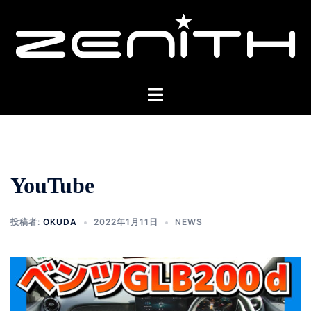
コ
ン
テ
ン
ツ
ト
へ
グ
ス
ル
キ
メ
ッ
ニ
プ
YouTube
ュ
ー
投稿者:
OKUDA
2022年1月11日
NEWS